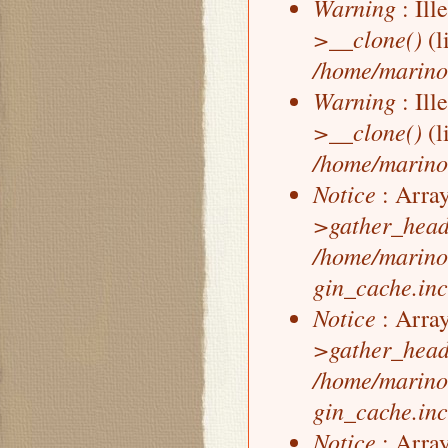
Warning
: Ill
>__clone()
(l
/home/marino
Warning
: Ill
>__clone()
(l
/home/marino
Notice
: Array
>gather_head
/home/marino
gin_cache.inc
Notice
: Array
>gather_head
/home/marino
gin_cache.inc
Notice
: Array