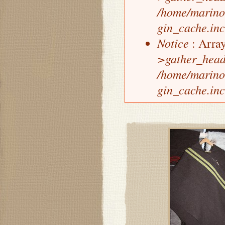
/home/marino
gin_cache.inc
Notice
: Array
>gather_head
/home/marino
gin_cache.inc