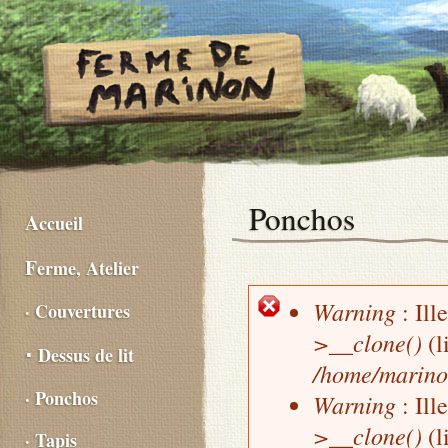
Ponchos
Accueil
Ferme, Atelier
Warning
: Ill
· Couvertures
Message d'erreur
>__clone()
(l
⋅ Dessus de lit
/home/marino
· Ponchos
Warning
: Ill
>__clone()
(l
· Tapis