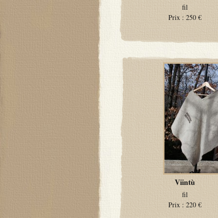
fil
Prix :
250 €
Viintù
fil
Prix :
220 €