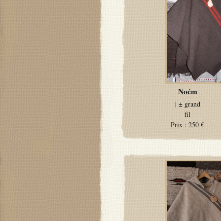
Noém
| ±
grand
fil
Prix :
250 €