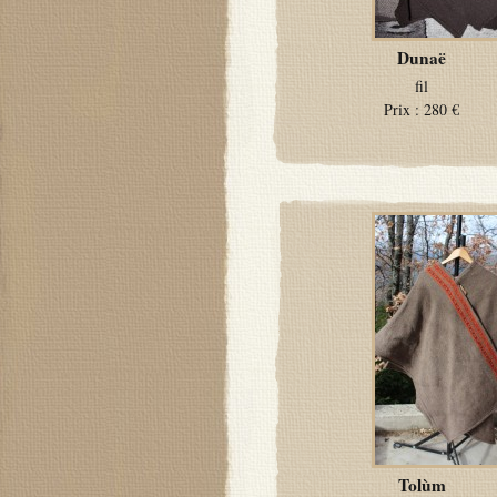
Dunaë
fil
Prix :
280 €
Tolùm