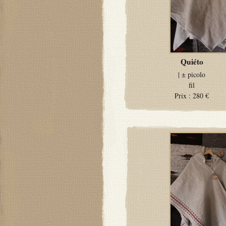
Quiéto
| ±
picolo
fil
Prix :
280 €