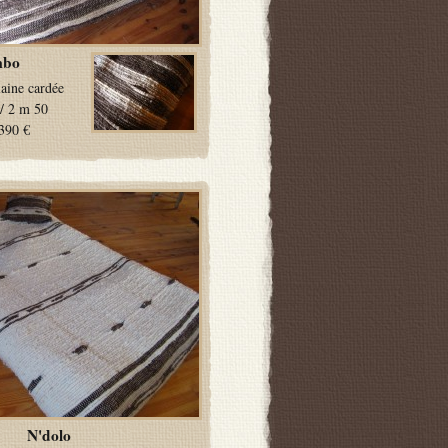
mbo
laine cardée
/ 2 m 50
390 €
N'dolo