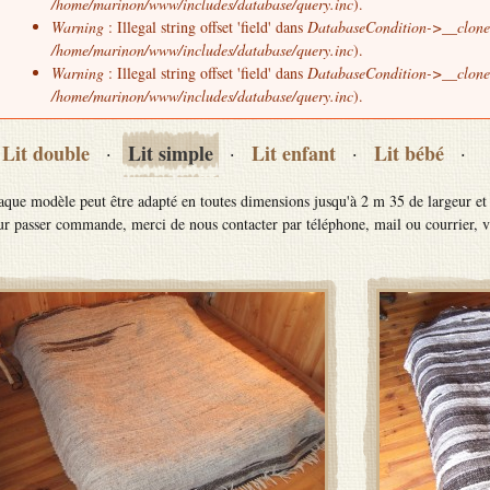
/home/marinon/www/includes/database/query.inc
).
Warning
: Illegal string offset 'field' dans
DatabaseCondition->__clone
/home/marinon/www/includes/database/query.inc
).
Warning
: Illegal string offset 'field' dans
DatabaseCondition->__clone
/home/marinon/www/includes/database/query.inc
).
Lit double
Lit simple
Lit enfant
Lit bébé
·
·
·
·
que modèle peut être adapté en toutes dimensions jusqu'à 2 m 35 de largeur et 
r passer commande, merci de nous contacter par téléphone, mail ou courrier, 