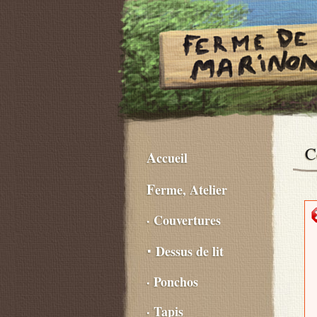
C
Accueil
Ferme, Atelier
· Couvertures
⋅ Dessus de lit
· Ponchos
· Tapis