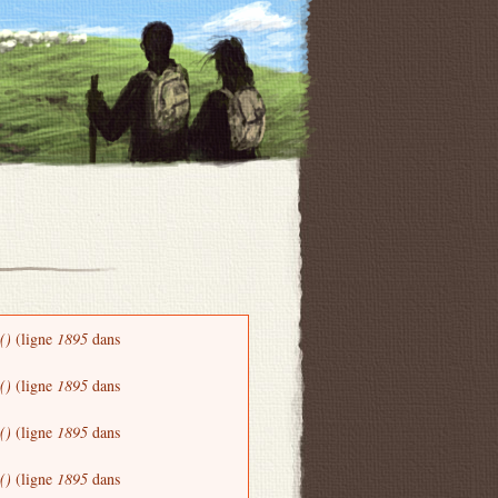
()
(ligne
1895
dans
()
(ligne
1895
dans
()
(ligne
1895
dans
()
(ligne
1895
dans