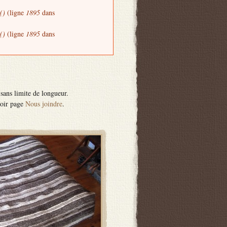
()
(ligne
1895
dans
()
(ligne
1895
dans
sans limite de longueur.
voir page
Nous joindre
.