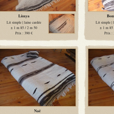
Lùnya
Bo
Lit simple
|
laine cardée
Lit simple
|
±
1 m 85 / 2 m 50
±
1 m 85 
Prix :
390 €
Prix :
Naë