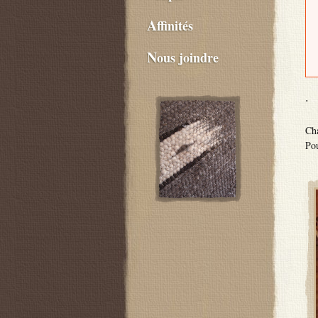
Affinités
Nous joindre
·
Cha
Pou