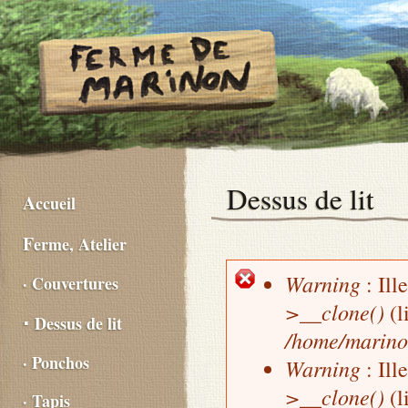
Dessus de lit
Accueil
Ferme, Atelier
Warning
: Ill
· Couvertures
Message d'erreur
>__clone()
(l
⋅ Dessus de lit
/home/marino
· Ponchos
Warning
: Ill
>__clone()
(l
· Tapis