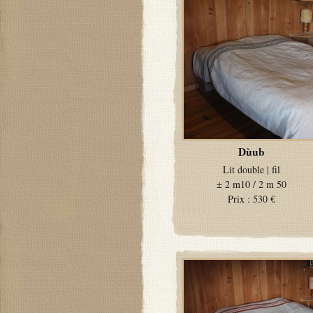
Dùub
Lit double
|
fil
±
2 m10 / 2 m 50
Prix :
530 €