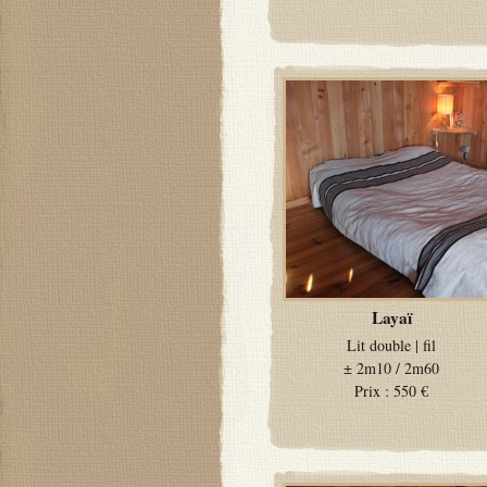
Layaï
Lit double
|
fil
±
2m10 / 2m60
Prix :
550 €