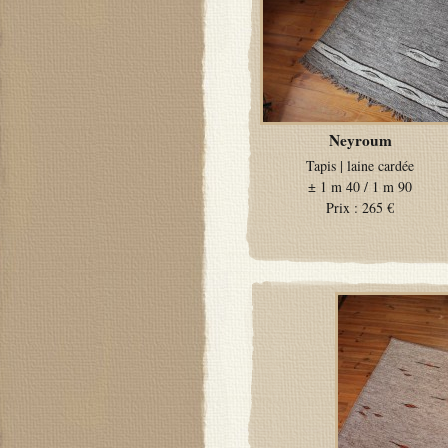
Neyroum
Tapis
|
laine cardée
±
1 m 40 / 1 m 90
Prix :
265 €