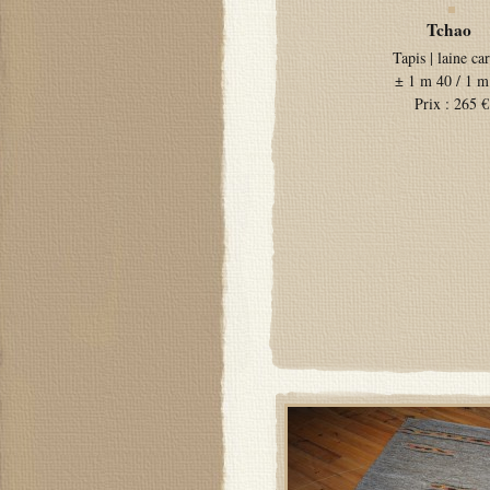
Tchao
Tapis
|
laine ca
±
1 m 40 / 1 m
Prix :
265 €