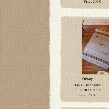
Prix :
200 €
Orony
Tapis
|
laine cardée
±
1 m 20 / 1 m 702
Prix :
200 €