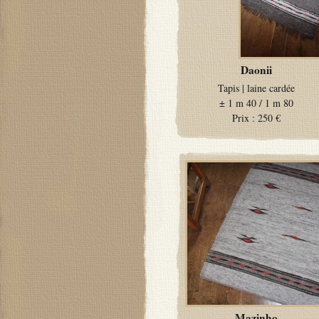
Daonii
Tapis
|
laine cardée
±
1 m 40 / 1 m 80
Prix :
250 €
Mazinho