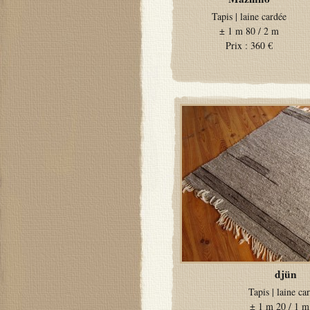
Tapis
|
laine cardée
±
1 m 80 / 2 m
Prix :
360 €
djün
Tapis
|
laine ca
±
1 m 20 / 1 m