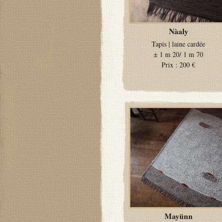
Nàaly
Tapis
|
laine cardée
±
1 m 20/ 1 m 70
Prix :
200 €
Mayünn