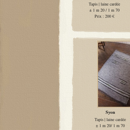
Tapis
|
laine cardée
±
1 m 20 / 1 m 70
Prix :
200 €
Syon
Tapis
|
laine cardée
±
1 m 20/ 1 m 70