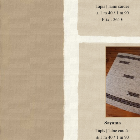
Tapis
|
laine cardée
±
1 m 40 / 1 m 90
Prix :
265 €
Sayama
Tapis
|
laine cardée
±
1 m 40 / 1 m 90