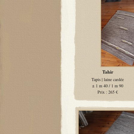
Tahir
Tapis
|
laine cardée
±
1 m 40 / 1 m 90
Prix :
265 €