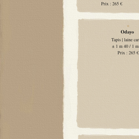
Prix :
265 €
Odayo
Tapis
|
laine ca
±
1 m 40 / 1 m
Prix :
265 €