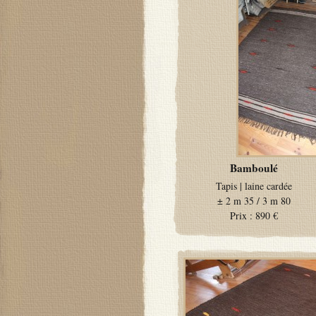
Bamboulé
Tapis
|
laine cardée
±
2 m 35 / 3 m 80
Prix :
890 €