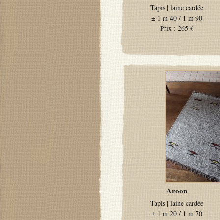
Tapis
|
laine cardée
±
1 m 40 / 1 m 90
Prix :
265 €
Aroon
Tapis
|
laine cardée
±
1 m 20 / 1 m 70