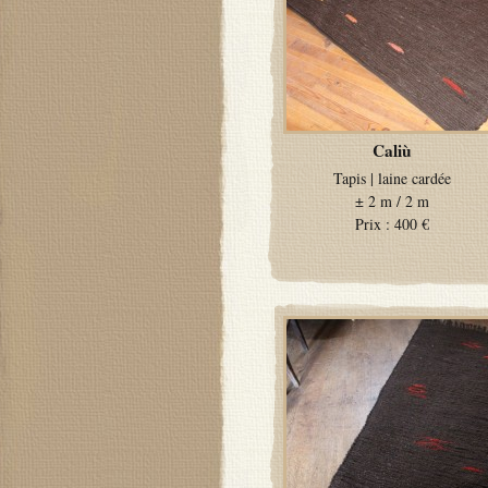
Caliù
Tapis
|
laine cardée
±
2 m / 2 m
Prix :
400 €