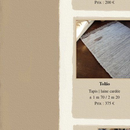
Prix :
200 €
Tolïio
Tapis
|
laine cardée
±
1 m 70 / 2 m 20
Prix :
375 €