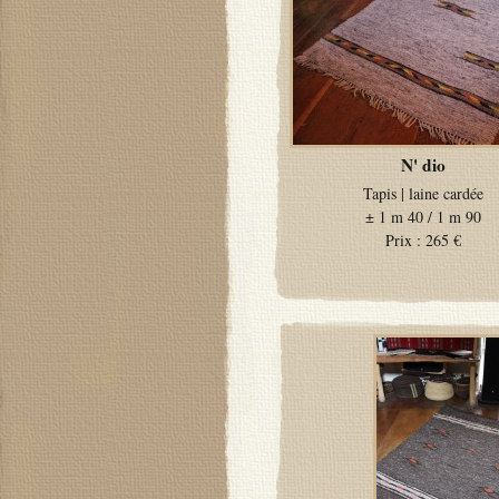
N' dio
Tapis
|
laine cardée
±
1 m 40 / 1 m 90
Prix :
265 €