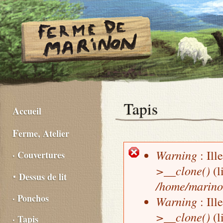
Tapis
Accueil
Ferme, Atelier
Warning
: Ill
· Couvertures
Message d'erreur
>__clone()
(l
⋅ Dessus de lit
/home/marino
· Ponchos
Warning
: Ill
>__clone()
(l
· Tapis