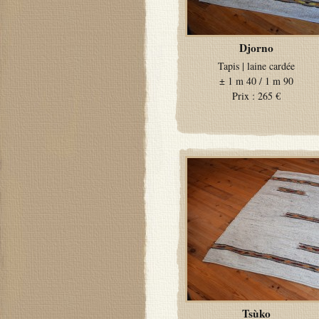
Djorno
Tapis
|
laine cardée
±
1 m 40 / 1 m 90
Prix :
265 €
Tsùko