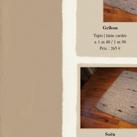
Gribou
Tapis
|
laine cardée
±
1 m 40 / 1 m 90
Prix :
265 €
Soën