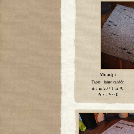
Moudjii
Tapis
|
laine cardée
±
1 m 20 / 1 m 70
Prix :
200 €